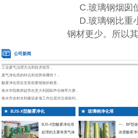
C.玻璃钢烟囱使
D.玻璃钢比重
钢材更少。所以
公司新闻
工业废气治理方法和技术指导...
废气净化塔的特点和优势有哪些？...
酸雾净化塔在安装前要细致的检查...
衡水学院教师赵亮在意大利国际声乐钢琴大赛...
衡水市农村水利建设多项工作位居河北省前列...
★
BJS-X型酸雾净化
★
玻璃钢净化塔
BJS-X型酸雾净化塔
一、BF型
处理的主要有害气体
浓度酸雾净化