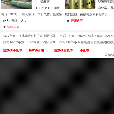
为：硫酸雾
型玻璃钢高
（H2SO4）、硝酸
净化塔，是
雾（HNO3）、氯化氢（HCL）气体、氟化氢
度的盐酸、硫酸雾及氮氧化物废...
（HF）气体、铬...
★
详细内容
★
详细内容
版权所有：河北华强科技开发有限公司 电话:0318-8265069 传真：0318-826506
邮箱:hbhqfrp@163.com 冀ICP备12001029号
sitemap
网站地图
百度关键词优化QQ
玻璃钢净化塔
酸雾净化塔
玻璃钢脱硫塔
净化塔
友情链