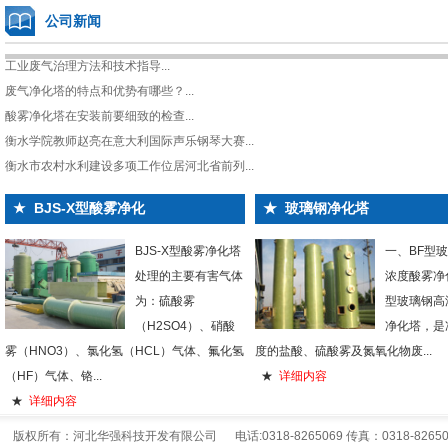
公司新闻
工业废气治理方法和技术指导...
废气净化塔的特点和优势有哪些？...
酸雾净化塔在安装前要细致的检查...
衡水学院教师赵亮在意大利国际声乐钢琴大赛...
衡水市农村水利建设多项工作位居河北省前列...
★
BJS-X型酸雾净化
★
玻璃钢净化塔
BJS-X型酸雾净化塔
一、BF型
处理的主要有害气体
浓度酸雾净化
为：硫酸雾
型玻璃钢高
（H2SO4）、硝酸
净化塔，是
雾（HNO3）、氯化氢（HCL）气体、氟化氢
度的盐酸、硫酸雾及氮氧化物废...
（HF）气体、铬...
★
详细内容
★
详细内容
版权所有：河北华强科技开发有限公司 电话:0318-8265069 传真：0318-826506