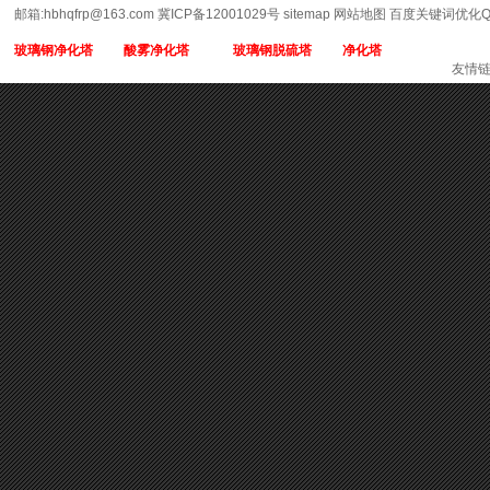
邮箱:hbhqfrp@163.com 冀ICP备12001029号
sitemap
网站地图
百度关键词优化QQ
玻璃钢净化塔
酸雾净化塔
玻璃钢脱硫塔
净化塔
友情链