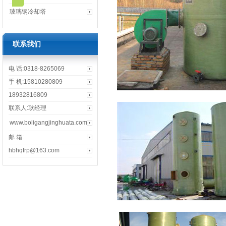
玻璃钢冷却塔
联系我们
电 话:0318-8265069
手 机:15810280809
18932816809
联系人:耿经理
www.boligangjinghuata.com
邮 箱:
hbhqfrp@163.com