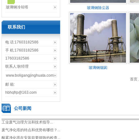
玻璃钢冷却塔
玻璃钢除尘器
联系我们
电 话:17603182586
手 机:17603182586
17603182586
联系人:耿经理
玻璃钢烟囱
www.boligangjinghuata.com
首页 
邮 箱:
hbhqfrp@163.com
公司新闻
工业废气治理方法和技术指导...
废气净化塔的特点和优势有哪些？...
酸雾净化塔在安装前要细致的检查...