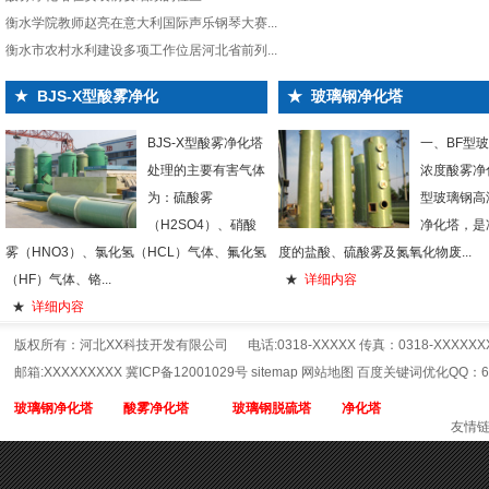
衡水学院教师赵亮在意大利国际声乐钢琴大赛...
衡水市农村水利建设多项工作位居河北省前列...
★
BJS-X型酸雾净化
★
玻璃钢净化塔
BJS-X型酸雾净化塔
一、BF型
处理的主要有害气体
浓度酸雾净化
为：硫酸雾
型玻璃钢高
（H2SO4）、硝酸
净化塔，是
雾（HNO3）、氯化氢（HCL）气体、氟化氢
度的盐酸、硫酸雾及氮氧化物废...
（HF）气体、铬...
★
详细内容
★
详细内容
版权所有：河北XX科技开发有限公司 电话:0318-XXXXX 传真：0318-XXXXX
邮箱:XXXXXXXXX 冀ICP备12001029号
sitemap
网站地图
百度关键词优化QQ：65
玻璃钢净化塔
酸雾净化塔
玻璃钢脱硫塔
净化塔
友情链