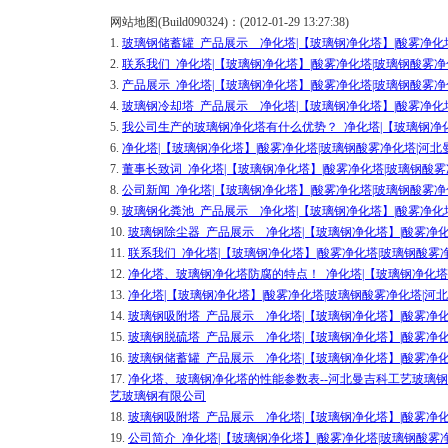
网站地图(Build090324)：(2012-01-29 13:27:38)
1.
玻璃钢储蓄罐_产品展示__净化塔|【玻璃钢净化塔】|酸雾净
2.
联系我们_净化塔|【玻璃钢净化塔】|酸雾净化塔|玻璃钢酸雾
3.
产品展示_净化塔|【玻璃钢净化塔】|酸雾净化塔|玻璃钢酸雾
4.
玻璃钢冷却塔_产品展示__净化塔|【玻璃钢净化塔】|酸雾净
5.
我公司生产的玻璃钢净化塔有什么优势？_净化塔|【玻璃钢净
6.
净化塔|【玻璃钢净化塔】|酸雾净化塔|玻璃钢酸雾净化塔|河
7.
董事长致词_净化塔|【玻璃钢净化塔】|酸雾净化塔|玻璃钢酸
8.
公司新闻_净化塔|【玻璃钢净化塔】|酸雾净化塔|玻璃钢酸雾
9.
玻璃钢化粪池_产品展示__净化塔|【玻璃钢净化塔】|酸雾净
10.
玻璃钢除尘器_产品展示__净化塔|【玻璃钢净化塔】|酸雾净
11.
联系我们_净化塔|【玻璃钢净化塔】|酸雾净化塔|玻璃钢酸雾
12.
净化塔、玻璃钢净化塔防腐的特点！_净化塔|【玻璃钢净化塔
13.
净化塔|【玻璃钢净化塔】|酸雾净化塔|玻璃钢酸雾净化塔|
14.
玻璃钢吸附塔_产品展示__净化塔|【玻璃钢净化塔】|酸雾净
15.
玻璃钢脱硫塔_产品展示__净化塔|【玻璃钢净化塔】|酸雾净
16.
玻璃钢储蓄罐_产品展示__净化塔|【玻璃钢净化塔】|酸雾净
17.
净化塔、玻璃钢净化塔的性能参数表--河北曼吉科工艺玻璃钢
艺玻璃钢有限公司
18.
玻璃钢吸附塔_产品展示__净化塔|【玻璃钢净化塔】|酸雾净
19.
公司简介_净化塔|【玻璃钢净化塔】|酸雾净化塔|玻璃钢酸雾