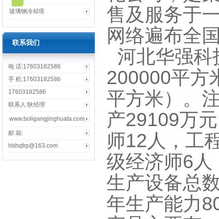
售及服务于
玻璃钢冷却塔
网络遍布全
联系我们
河北华强科
电 话:17603182586
200000平
手 机:17603182586
平方米）。注
17603182586
联系人:耿经理
产29109万
www.boligangjinghuata.com
邮 箱:
师12人，工
hbhqfrp@163.com
级经济师6人
生产设备总
年生产能力8