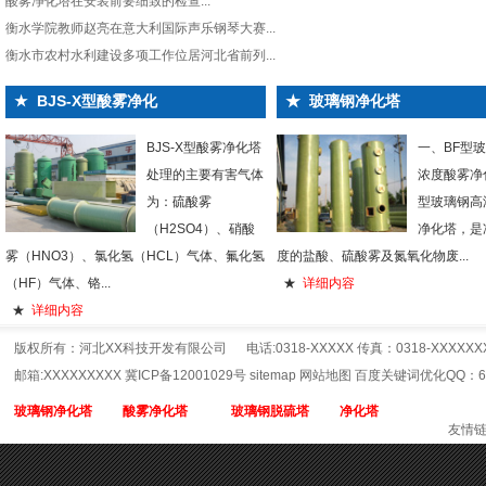
酸雾净化塔在安装前要细致的检查...
衡水学院教师赵亮在意大利国际声乐钢琴大赛...
衡水市农村水利建设多项工作位居河北省前列...
★
BJS-X型酸雾净化
★
玻璃钢净化塔
BJS-X型酸雾净化塔
一、BF型
处理的主要有害气体
浓度酸雾净化
为：硫酸雾
型玻璃钢高
（H2SO4）、硝酸
净化塔，是
雾（HNO3）、氯化氢（HCL）气体、氟化氢
度的盐酸、硫酸雾及氮氧化物废...
（HF）气体、铬...
★
详细内容
★
详细内容
版权所有：河北XX科技开发有限公司 电话:0318-XXXXX 传真：0318-XXXXX
邮箱:XXXXXXXXX 冀ICP备12001029号
sitemap
网站地图
百度关键词优化QQ：65
玻璃钢净化塔
酸雾净化塔
玻璃钢脱硫塔
净化塔
友情链